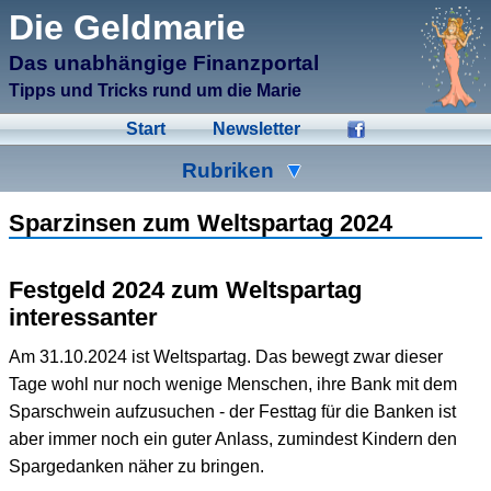
μCMS α1.6
Die Geldmarie
↑M
Validate HTML
↑N
Validate CSS
Das unabhängige Finanzportal
↑L
Check Links
↑A
Admin
Tipps und Tricks rund um die Marie
↑F
Manage Files
↑E
Edit page
Start
Newsletter
↑C
Create New Page
↑X
Log Out
Rubriken
Ad-Hoc
Aktien
Banken
Sparzinsen zum Weltspartag 2024
Bausparen
Beihilfen
Crowdinvesting
Festgeld 2024 zum Weltspartag
Energiesparen
Fonds
Formulare
interessanter
Geldmarie
Gold
Immobilien
Am 31.10.2024 ist Weltspartag. Das bewegt zwar dieser
Tage wohl nur noch wenige Menschen, ihre Bank mit dem
Kleingeld
Kredite
Spartipps
Sparschwein aufzusuchen - der Festtag für die Banken ist
Steuern
Urlaub
Versicherungen
aber immer noch ein guter Anlass, zumindest Kindern den
Spargedanken näher zu bringen.
Wertpapiere
Wirtschaft