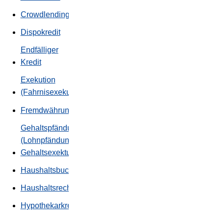
Crowdlending
Dispokredit
Endfälliger
Kredit
Exekution
(Fahrnisexekution)
Fremdwährungskredit
Gehaltspfändung
(Lohnpfändung,
Gehaltsexektution)
Haushaltsbuch
Haushaltsrechnung
Hypothekarkredit