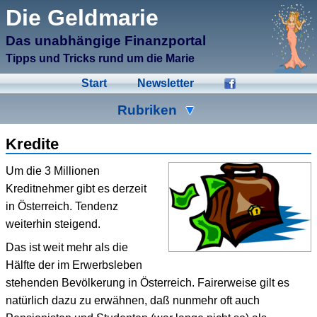
μCMS α1.6
Die Geldmarie
↑M
Validate HTML
↑N
Validate CSS
Das unabhängige Finanzportal
↑L
Check Links
↑A
Admin
Tipps und Tricks rund um die Marie
↑F
Manage Files
↑E
Edit page
Start
Newsletter
↑C
Create New Page
↑X
Log Out
Rubriken
Ad-Hoc
Aktien
Banken
Kredite
Bausparen
Beihilfen
Crowdinvesting
Um die 3 Millionen
Kreditnehmer gibt es derzeit
Energiesparen
Fonds
Formulare
in Österreich. Tendenz
Geldmarie
Gold
Immobilien
weiterhin steigend.
Das ist weit mehr als die
Kleingeld
Kredite
Spartipps
Hälfte der im Erwerbsleben
Steuern
Urlaub
Versicherungen
stehenden Bevölkerung in Österreich. Fairerweise gilt es
natürlich dazu zu erwähnen, daß nunmehr oft auch
Wertpapiere
Wirtschaft