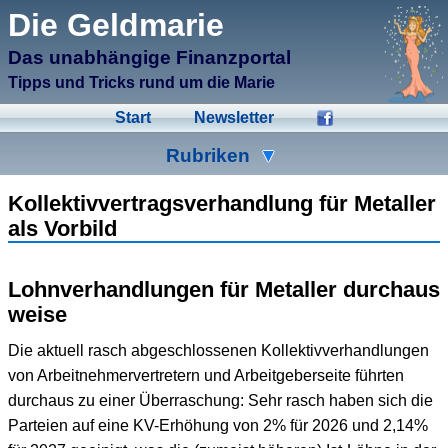
μCMS α1.6
Die Geldmarie
↑M
Validate HTML
↑N
Validate CSS
Das unabhängige Finanzportal
↑L
Check Links
↑A
Admin
Tipps und Tricks rund um die Marie
↑F
Manage Files
↑E
Edit page
Start
Newsletter
↑C
Create New Page
↑X
Log Out
Rubriken
Ad-Hoc
Aktien
Banken
Kollektivvertragsverhandlung für Metaller
als Vorbild
Bausparen
Beihilfen
Crowdinvesting
Energiesparen
Fonds
Formulare
Lohnverhandlungen für Metaller durchaus
weise
Geldmarie
Gold
Immobilien
Die aktuell rasch abgeschlossenen Kollektivverhandlungen
Kleingeld
Kredite
Spartipps
von Arbeitnehmervertretern und Arbeitgeberseite führten
Steuern
Urlaub
Versicherungen
durchaus zu einer Überraschung: Sehr rasch haben sich die
Parteien auf eine KV-Erhöhung von 2% für 2026 und 2,14%
Wertpapiere
Wirtschaft