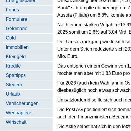
Energiesparen
Umsatzanstieg hier 2025 mit 1,2% (
Bank" schrumpfte ob niedrigerem Z
Fonds
Austria (Filiale) um 8,8%, konnte ab
Formulare
Nach einem starken Vorjahr (+13,9%
Geldmarie
2025 somit um 2,6% auf 3,04 Mrd. 
Gold
Der Umsatzrückgang wirkte sich som
Immobilien
Unter dem Strich reduzierte sich 2
Mio. Euro.
Kleingeld
Kredite
Das entsprich einem Gewinn von 1,
möchte man aber mit 1,83 Euro pro 
Spartipps
Für 2026 (auch kein Wahljahr in Öst
Steuern
diesbezüglich noch etwas schwächer
Urlaub
Umsatzfördernd sollte sich auch de
Versicherungen
Die Post AG positioniert sich demna
Wertpapiere
auch den Finanzminister). Bei einem
Wirtschaft
Die Aktie selbst hat sich in den l