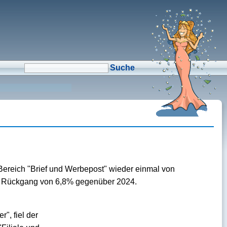
μCMS α1.6
↑M
Validate HTML
↑N
Validate CSS
↑L
Check Links
↑A
Admin
↑F
Manage Files
↑E
Edit page
↑C
Create New Page
↑X
Log Out
 Bereich "Brief und Werbepost" wieder einmal von
en Rückgang von 6,8% gegenüber 2024.
", fiel der