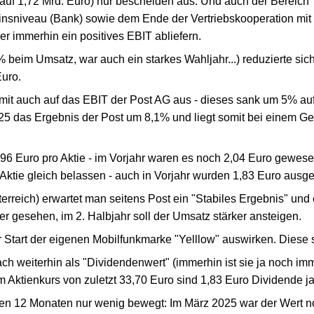
auf 1,72 Mrd. Euro) nur bescheiden aus. Und auch der Bereich "
insniveau (Bank) sowie dem Ende der Vertriebskooperation mit
er immerhin ein positives EBIT abliefern.
 beim Umsatz, war auch ein starkes Wahljahr...) reduzierte sic
Euro.
it auch auf das EBIT der Post AG aus - dieses sank um 5% auf
025 das Ergebnis der Post um 8,1% und liegt somit bei einem G
96 Euro pro Aktie - im Vorjahr waren es noch 2,04 Euro gewese
Aktie gleich belassen - auch in Vorjahr wurden 1,83 Euro ausge
erreich) erwartet man seitens Post ein "Stabiles Ergebnis" und
 gesehen, im 2. Halbjahr soll der Umsatz stärker ansteigen.
r Start der eigenen Mobilfunkmarke "Yelllow" auswirken. Diese 
ch weiterhin als "Dividendenwert" (immerhin ist sie ja noch imm
 Aktienkurs von zuletzt 33,70 Euro sind 1,83 Euro Dividende ja
etzten 12 Monaten nur wenig bewegt: Im März 2025 war der Wert 