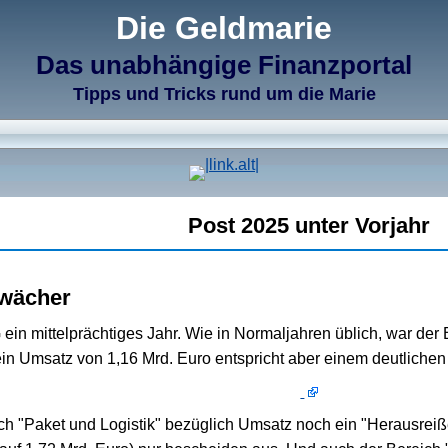
Die Geldmarie
Das unabhängige Finanzportal
Tipps und Tricks rund um die Marie
Post 2025 unter Vorjahr
hwächer
 ein mittelprächtiges Jahr. Wie in Normaljahren üblich, war der
in Umsatz von 1,16 Mrd. Euro entspricht aber einem deutlich
ch "Paket und Logistik" bezüglich Umsatz noch ein "Herausreißer