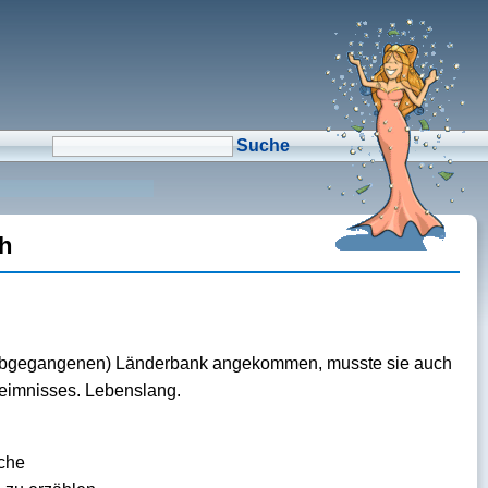
μCMS α1.6
↑M
Validate HTML
↑N
Validate CSS
↑L
Check Links
↑A
Admin
↑F
Manage Files
↑E
Edit page
↑C
Create New Page
↑X
Log Out
h
ig abgegangenen) Länderbank angekommen, musste sie auch
heimnisses. Lebenslang.
ache