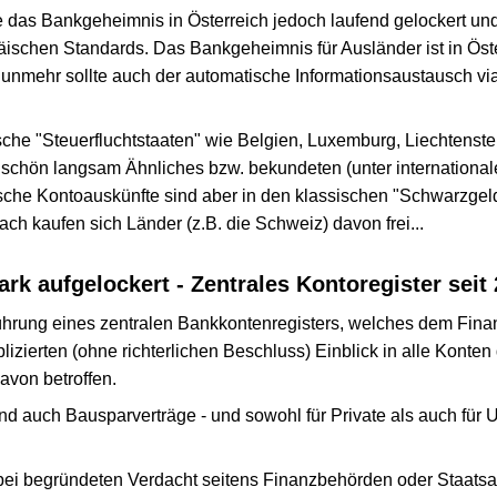
 das Bankgeheimnis in Österreich jedoch laufend gelockert und
schen Standards. Das Bankgeheimnis für Ausländer ist in Öste
unmehr sollte auch der automatische Informationsaustausch via
sche "Steuerfluchtstaaten" wie Belgien, Luxemburg, Liechtenste
schön langsam Ähnliches bzw. bekundeten (unter internationa
ische Kontoauskünfte sind aber in den klassischen "Schwarzge
ach kaufen sich Länder (z.B. die Schweiz) davon frei...
rk aufgelockert - Zentrales Kontoregister seit
hrung eines zentralen Bankkontenregisters, welches dem Fin
zierten (ohne richterlichen Beschluss) Einblick in alle Konten
avon betroffen.
 und auch Bausparverträge - und sowohl für Private als auch für
 bei begründeten Verdacht seitens Finanzbehörden oder Staats