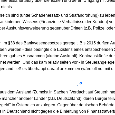
interessante Story über Menschen und deren Umgang mit Geld
 nichts.
rreich sind (unter Schadenersatz- und Strafandrohung) zu lebe
ankinternen Wissens (Finanzielle Verhältnisse der Kunden) verp
der Auskunftsverweigerung gegenüber Dritten (z.B. Polizei ode
h im §38 des Bankwesengesetzes geregelt. Bis 2015 durften Aus
eben werden - dies bedingte die Existenz eines entspechenden S
ahren gab es Ausnahmen (=keine Auskunft). Kontoauskünfte dur
net werden. Und das kam relativ selten vor - in Steuerangelege
jemand ließ es überhaupt darauf ankommen (wäre oft nur mit u
 aus dem Ausland (Zumeist in Sachen "Verdacht auf Steuerhinte
o mancher anderer Länder (z.B. Deutschland), deren Bürger teil
geld" in Österreich anzulegen. Gegenüber deutschen Behörden w
in Deutschland nicht gegen die Einleitung von Finanzstrafver