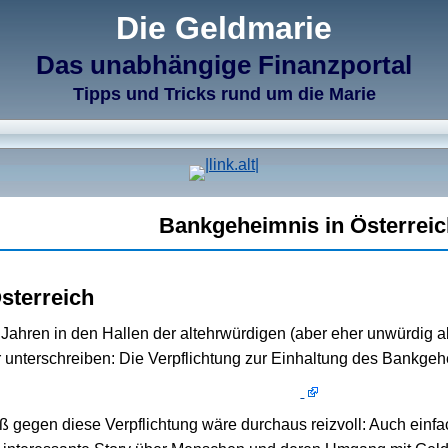
Die Geldmarie
Das unabhängige Finanzportal
Tipps und Tricks rund um die Marie
Bankgeheimnis in Österreic
sterreich
n Jahren in den Hallen der altehrwürdigen (aber eher unwürd
r unterschreiben: Die Verpflichtung zur Einhaltung des Bankge
oß gegen diese Verpflichtung wäre durchaus reizvoll: Auch einf