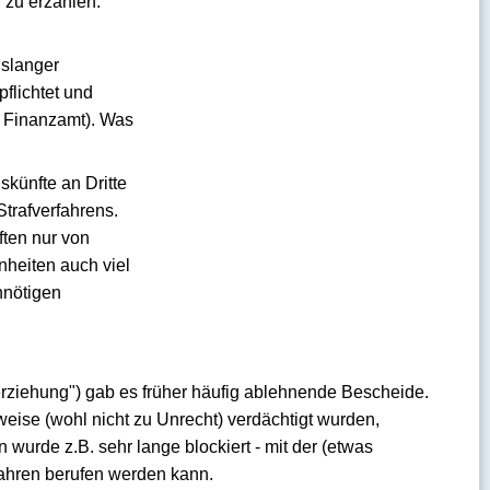
 zu erzählen.
nslanger
flichtet und
r Finanzamt). Was
künfte an Dritte
trafverfahrens.
ften nur von
nheiten auch viel
nnötigen
rziehung") gab es früher häufig ablehnende Bescheide.
weise (wohl nicht zu Unrecht) verdächtigt wurden,
urde z.B. sehr lange blockiert - mit der (etwas
fahren berufen werden kann.