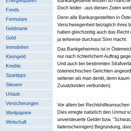
Energiesparen
Bankangestellte wissen so manche 
Doch leider - aus diesen Zoten wird
Fonds
Denn alle Bankangestellten in Öste
Formulare
Verschwiegenheit bezüglich ihres b
Geldmarie
haben gleichzeitig auch das Recht 
Gold
ja teilweise durchaus Sinn macht.
Immobilien
Das Bankgeheimnis ist in Österreic
nur nach richterlichem Auftrag geg
Kleingeld
Und auch bei bestimmten Strafverf
Kredite
österreichischen Gerichten angeord
Spartipps
seltener als man denkt, denn kaum 
Steuern
Zusatzkosten verbunden).
Urlaub
Versicherungen
Vor allem bei Rechtshilfeansuchen
Dies erregte natürlich den Unmut s
Wertpapiere
unversteuerte Gelder bzw. "Schwarz
Wirtschaft
fadenscheinigen) Begründung, dass 