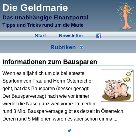
μCMS α1.6
Die Geldmarie
↑M
Validate HTML
↑N
Validate CSS
Das unabhängige Finanzportal
↑L
Check Links
↑A
Admin
Tipps und Tricks rund um die Marie
↑F
Manage Files
↑E
Edit page
Start
Newsletter
↑C
Create New Page
↑X
Log Out
Rubriken
Ad-Hoc
Aktien
Banken
Informationen zum Bausparen
Bausparen
Beihilfen
Crowdinvesting
Wenn es alljährlich um die beliebteste
Sparform von Frau und Herrn Österreicher
Energiesparen
Fonds
Formulare
geht, hat das Bausparen (besser gesagt:
Geldmarie
Gold
Immobilien
Der Bausparvertrag) nach wie vor immer
wieder die Nase ganz weit vorne. Immerhin
Kleingeld
Kredite
Spartipps
rund 3 Mio. Bausparverträge gibt es derzeit in Österreich.
Deren rund 5 Millionen waren es aber schon einmal...
Steuern
Urlaub
Versicherungen
Wertpapiere
Wirtschaft