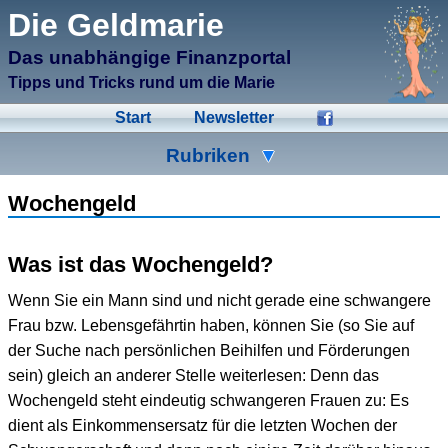
μCMS α1.6
Die Geldmarie
↑M
Validate HTML
↑N
Validate CSS
Das unabhängige Finanzportal
↑L
Check Links
↑A
Admin
Tipps und Tricks rund um die Marie
↑F
Manage Files
↑E
Edit page
Start
Newsletter
↑C
Create New Page
↑X
Log Out
Rubriken
Ad-Hoc
Aktien
Banken
Wochengeld
Bausparen
Beihilfen
Crowdinvesting
Was ist das Wochengeld?
Energiesparen
Fonds
Formulare
Wenn Sie ein Mann sind und nicht gerade eine schwangere
Geldmarie
Gold
Immobilien
Frau bzw. Lebensgefährtin haben, können Sie (so Sie auf
der Suche nach persönlichen Beihilfen und Förderungen
Kleingeld
Kredite
Spartipps
sein) gleich an anderer Stelle weiterlesen: Denn das
Steuern
Urlaub
Versicherungen
Wochengeld steht eindeutig schwangeren Frauen zu: Es
dient als Einkommensersatz für die letzten Wochen der
Wertpapiere
Wirtschaft