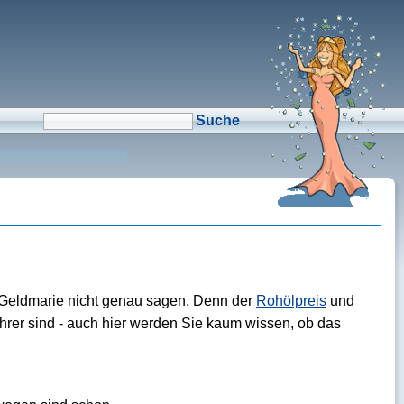
μCMS α1.6
↑M
Validate HTML
↑N
Validate CSS
↑L
Check Links
↑A
Admin
↑F
Manage Files
↑E
Edit page
↑C
Create New Page
↑X
Log Out
ie Geldmarie nicht genau sagen. Denn der
Rohölpreis
und
ahrer sind - auch hier werden Sie kaum wissen, ob das