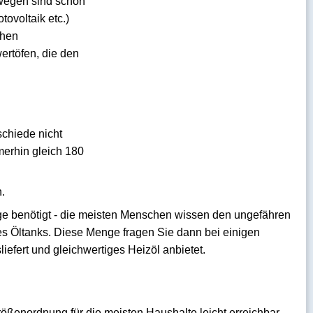
swegen sind schon
ovoltaik etc.)
ohen
ertöfen, die den
schiede nicht
merhin gleich 180
n.
enge benötigt - die meisten Menschen wissen den ungefähren
des Öltanks. Diese Menge fragen Sie dann bei einigen
iefert und gleichwertiges Heizöl anbietet.
rößenordnung für die meisten Haushalte leicht erreichbar