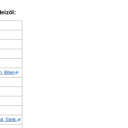
Heizöl:
ch, Wien
d, Stmk.