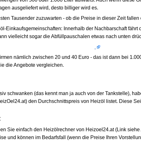
en ausgeliefert wird, desto billiger wird es.
chsten Tausender zuzuwarten - ob die Preise in dieser Zeit falle
öl-Einkaufsgemeinschaften: Innerhalb der Nachbarschaft fährt 
n vielleicht sogar die Abfüllpauschalen etwas nach unten drü
firmen nämlich zwischen 20 und 40 Euro - das ist dann bei 1.0
Sie die Angebote vergleichen.
iv schwanken (das kennt man ja auch von der Tankstelle), habe
eizOel24.at) den Durchschnittspreis von Heizöl listet. Diese Sei
t
n Sie einfach den Heizölrechner von Heizoel24.at (Link siehe 
Preise und können im Bedarfsfall (wenn die Preise Ihren Vorstell