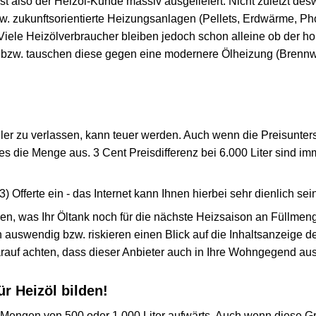
st also der Heizöl-Kunde massiv ausgeliefert. Nicht zuletzt de
. zukunftsorientierte Heizungsanlagen (Pellets, Erdwärme, Phot
Viele Heizölverbraucher bleiben jedoch schon alleine ob der h
 bzw. tauschen diese gegen eine modernere Ölheizung (Brennw
ler zu verlassen, kann teuer werden. Auch wenn die Preisunter
s die Menge aus. 3 Cent Preisdifferenz bei 6.000 Liter sind im
) Offerte ein - das Internet kann Ihnen hierbei sehr dienlich sei
ngen, was Ihr Öltank noch für die nächste Heizsaison an Füllm
 auswendig bzw. riskieren einen Blick auf die Inhaltsanzeige 
arauf achten, dass dieser Anbieter auch in Ihre Wohngegend ausl
r Heizöl bilden!
ab Mengen von 500 oder 1.000 Liter aufwärts. Auch wenn diese G