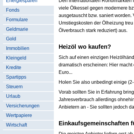
Energiesparen
Den internationalen Rohölmärkten i
viele Ölkessel gegen modernere bzw
Fonds
ausgetauscht bzw. saniert worden. 
Formulare
Umstiegskosten der Ölheizung treu
Geldmarie
Ölverbrauch stark reduziert) aus.
Gold
Heizöl wo kaufen?
Immobilien
Sich auf einen einzigen Heizölhänd
Kleingeld
dramatisch erscheinen: Hier macht e
Kredite
Euro...
Spartipps
Holen Sie also unbedingt einige (2-3
Steuern
Vorab sollten Sie in Erfahrung bri
Urlaub
Jahresverbrauch allerdings ohnehin
Versicherungen
Anbietern an - Sie sollten jedoch d
Wertpapiere
Einkaufsgemeinschaften fü
Wirtschaft
Die meisten Anbieter liefern erst 