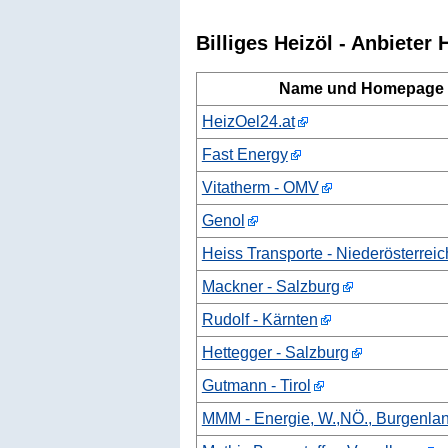
Billiges Heizöl - Anbieter 
Name und Homepage
HeizOel24.at
Fast Energy
Vitatherm - OMV
Genol
Heiss Transporte - Niederösterrei
Mackner - Salzburg
Rudolf - Kärnten
Hettegger - Salzburg
Gutmann - Tirol
MMM - Energie, W.,NÖ., Burgenlan