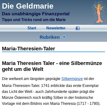
μCMS α1.6
Die Geldmarie
↑M
Validate HTML
↑N
Validate CSS
Das unabhängige Finanzportal
↑L
Check Links
↑A
Admin
Tipps und Tricks rund um die Marie
↑F
Manage Files
↑E
Edit page
Start
Newsletter
↑C
Create New Page
↑X
Log Out
Rubriken
Ad-Hoc
Aktien
Banken
Maria-Theresien-Taler
Bausparen
Beihilfen
Crowdinvesting
Maria Theresien Taler - eine Silbermünze
Energiesparen
Fonds
Formulare
geht um die Welt
Geldmarie
Gold
Immobilien
Die weltweit am längsten geprägte
Silbermünze
ist der
Kleingeld
Kredite
Spartipps
Maria-Theresien-Taler. 1741 erblickte das erste Exemplar
das Licht der Welt - auch Jahrhunderte später prägt die
Steuern
Urlaub
Versicherungen
Münze Österreich noch kräftig Silber in der historische
Vorlage mit dem Bildnis von Maria Theresia (1717 - 1780).
Wertpapiere
Wirtschaft