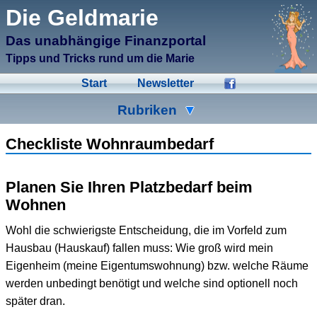
μCMS α1.6
Die Geldmarie
↑M
Validate HTML
↑N
Validate CSS
Das unabhängige Finanzportal
↑L
Check Links
↑A
Admin
Tipps und Tricks rund um die Marie
↑F
Manage Files
↑E
Edit page
Start
Newsletter
↑C
Create New Page
↑X
Log Out
Rubriken
Ad-Hoc
Aktien
Banken
Checkliste Wohnraumbedarf
Bausparen
Beihilfen
Crowdinvesting
Planen Sie Ihren Platzbedarf beim
Energiesparen
Fonds
Formulare
Wohnen
Geldmarie
Gold
Immobilien
Wohl die schwierigste Entscheidung, die im Vorfeld zum
Hausbau (Hauskauf) fallen muss: Wie groß wird mein
Kleingeld
Kredite
Spartipps
Eigenheim (meine Eigentumswohnung) bzw. welche Räume
Steuern
Urlaub
Versicherungen
werden unbedingt benötigt und welche sind optionell noch
später dran.
Wertpapiere
Wirtschaft