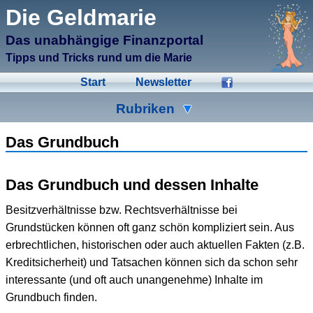
μCMS α1.6
Die Geldmarie
↑M
Validate HTML
↑N
Validate CSS
Das unabhängige Finanzportal
↑L
Check Links
↑A
Admin
Tipps und Tricks rund um die Marie
↑F
Manage Files
↑E
Edit page
Start
Newsletter
↑C
Create New Page
↑X
Log Out
Rubriken
Ad-Hoc
Aktien
Banken
Das Grundbuch
Bausparen
Beihilfen
Crowdinvesting
Das Grundbuch und dessen Inhalte
Energiesparen
Fonds
Formulare
Besitzverhältnisse bzw. Rechtsverhältnisse bei
Geldmarie
Gold
Immobilien
Grundstücken können oft ganz schön kompliziert sein. Aus
erbrechtlichen, historischen oder auch aktuellen Fakten (z.B.
Kleingeld
Kredite
Spartipps
Kreditsicherheit) und Tatsachen können sich da schon sehr
Steuern
Urlaub
Versicherungen
interessante (und oft auch unangenehme) Inhalte im
Grundbuch finden.
Wertpapiere
Wirtschaft