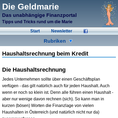
μCMS α1.6
Die Geldmarie
↑M
Validate HTML
↑N
Validate CSS
Das unabhängige Finanzportal
↑L
Check Links
↑A
Admin
Tipps und Tricks rund um die Marie
↑F
Manage Files
↑E
Edit page
Start
Newsletter
↑C
Create New Page
↑X
Log Out
Rubriken
Ad-Hoc
Aktien
Banken
Haushaltsrechnung beim Kredit
Bausparen
Beihilfen
Crowdinvesting
Die Haushaltsrechnung
Energiesparen
Fonds
Formulare
Jedes Unternehmen sollte über einen Geschäftsplan
Geldmarie
Gold
Immobilien
verfügen - das gilt natürlich auch für jeden Haushalt. Auch
wenn er noch so klein ist. Denn alle führen einen Haushalt -
Kleingeld
Kredite
Spartipps
aber nur wenige davon rechnen (sich). So kann man in
Steuern
Urlaub
Versicherungen
kurzen (bösen) Worten die Finanzlage von vielen
Haushalten in Österreich (und natürlich nicht nur da)
Wertpapiere
Wirtschaft