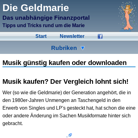
μCMS α1.6
Die Geldmarie
↑M
Validate HTML
↑N
Validate CSS
Das unabhängige Finanzportal
↑L
Check Links
↑A
Admin
Tipps und Tricks rund um die Marie
↑F
Manage Files
↑E
Edit page
Start
Newsletter
↑C
Create New Page
↑X
Log Out
Rubriken
Ad-Hoc
Aktien
Banken
Musik günstig kaufen oder downloaden
Bausparen
Beihilfen
Crowdinvesting
Musik kaufen? Der Vergleich lohnt sich!
Energiesparen
Fonds
Formulare
Wer (so wie die Geldmarie) der Generation angehört, die in
Geldmarie
Gold
Immobilien
den 1980er-Jahren Unmengen an Taschengeld in den
Erwerb von Singles und LP's gesteckt hat, hat schon die eine
Kleingeld
Kredite
Spartipps
oder andere Änderung im Sachen Musikformate hinter sich
Steuern
Urlaub
Versicherungen
gebracht.
Wertpapiere
Wirtschaft