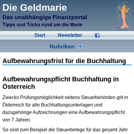
μCMS α1.6
Die Geldmarie
↑M
Validate HTML
↑N
Validate CSS
Das unabhängige Finanzportal
↑L
Check Links
↑A
Admin
Tipps und Tricks rund um die Marie
↑F
Manage Files
↑E
Edit page
Start
Newsletter
↑C
Create New Page
↑X
Log Out
Rubriken
Ad-Hoc
Aktien
Banken
Aufbewahrungsfrist für die Buchhaltung
Bausparen
Beihilfen
Crowdinvesting
Aufbewahrungspflicht Buchhaltung in
Energiesparen
Fonds
Formulare
Österreich
Geldmarie
Gold
Immobilien
Zwecks Prüfungsmöglichkeit seitens Steuerbehörden gilt in
Österreich für alle Buchhaltungsunterlagen und
Kleingeld
Kredite
Spartipps
dazugehörige Aufzeichnungen eine Aufbewahrungspflicht
Steuern
Urlaub
Versicherungen
von 7 Jahren.
So sind zum Beispiel die Steuerbelege für das gesamt Jahr
Wertpapiere
Wirtschaft