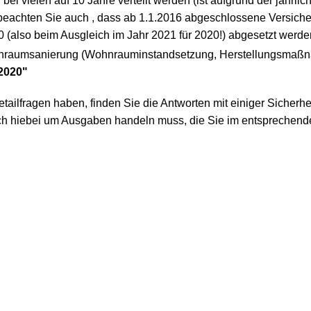
bei vielen auf 10 Jahre verteilt werden (ist aufgrund der jährlic
 beachten Sie auch , dass ab 1.1.2016 abgeschlossene Versiche
20 (also beim Ausgleich im Jahr 2021 für 2020!) abgesetzt werd
aumsanierung (Wohnrauminstandsetzung, Herstellungsmaßnah
 2020"
tailfragen haben, finden Sie die Antworten mit einiger Sicherhei
sich hiebei um Ausgaben handeln muss, die Sie im entsprechen