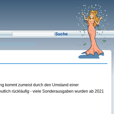
μCMS α1.6
↑M
Validate HTML
↑N
Validate CSS
↑L
Check Links
↑A
Admin
↑F
Manage Files
↑E
Edit page
↑C
Create New Page
↑X
Log Out
gung kommt zumeist durch den Umstand einer
utlich rückläufig - viele Sonderausgaben wurden ab 2021