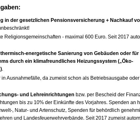
sgaben:
ung in der gesetzlichen Pensionsversicherung + Nachkauf v
nbeschränkt!
e Religionsgemeinschaften - maximal 600 Euro. Seit 2017 aut
 thermisch-energetische Sanierung von Gebäuden oder für 
ems durch ein klimafreundliches Heizungssystem („Öko-
)
.
 in Ausnahmefälle, da zumeist schon als Betriebsausgabe ode
chungs- und Lehreinrichtungen
bzw. per Bescheid der Finan
chtungen bis zu 10% der Einkünfte des Vorjahres. Spenden an 
welt-, Natur- und Artenschutz, Spenden für behördlich genehmi
wehren und Landesfeuerwehrverbände. Seit 2017 zumeist autom