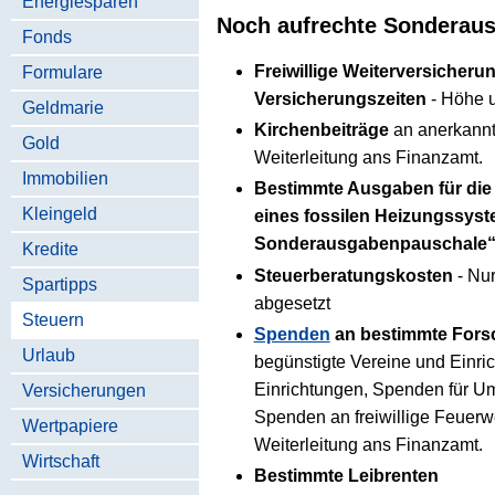
Energiesparen
Noch aufrechte Sonderau
Fonds
Freiwillige Weiterversicher
Formulare
Versicherungszeiten
- Höhe u
Geldmarie
Kirchenbeiträge
an anerkannt
Gold
Weiterleitung ans Finanzamt.
Immobilien
Bestimmte Ausgaben für die
Kleingeld
eines fossilen Heizungssyst
Sonderausgabenpauschale“
Kredite
Steuerberatungskosten
- Nur
Spartipps
abgesetzt
Steuern
Spenden
an bestimmte Fors
Urlaub
begünstigte Vereine und Einri
Einrichtungen, Spenden für Um
Versicherungen
Spenden an freiwillige Feuer
Wertpapiere
Weiterleitung ans Finanzamt.
Wirtschaft
Bestimmte Leibrenten