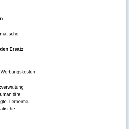
on
omatische
den Ersatz
r Werbungskosten
zverwaltung
humanitäre
gte Tierheime.
atische