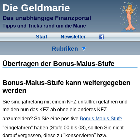
μCMS α1.6
Die Geldmarie
↑M
Validate HTML
↑N
Validate CSS
Das unabhängige Finanzportal
↑L
Check Links
↑A
Admin
Tipps und Tricks rund um die Marie
↑F
Manage Files
↑E
Edit page
Start
Newsletter
↑C
Create New Page
↑X
Log Out
Rubriken
Ad-Hoc
Aktien
Banken
Übertragen der Bonus-Malus-Stufe
Bausparen
Beihilfen
Crowdinvesting
Bonus-Malus-Stufe kann weitergegeben
Energiesparen
Fonds
Formulare
werden
Geldmarie
Gold
Immobilien
Sie sind jahrelang mit einem KFZ unfallfrei gefahren und
melden nun das KFZ ab ohne ein anderes KFZ
Kleingeld
Kredite
Spartipps
anzumelden? So Sie eine positive
Bonus-Malus-Stufe
Steuern
Urlaub
Versicherungen
"eingefahren" haben (Stufe 00 bis 08), sollten Sie nicht
darauf vergessen, diese zu "konservieren" bzw.
Wertpapiere
Wirtschaft