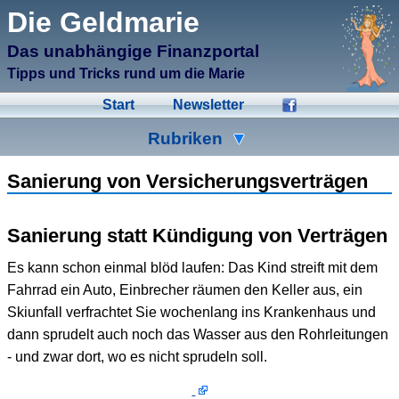
μCMS α1.6
Die Geldmarie
↑M
Validate HTML
↑N
Validate CSS
Das unabhängige Finanzportal
↑L
Check Links
↑A
Admin
Tipps und Tricks rund um die Marie
↑F
Manage Files
↑E
Edit page
Start
Newsletter
↑C
Create New Page
↑X
Log Out
Rubriken
Ad-Hoc
Aktien
Banken
Sanierung von Versicherungsverträgen
Bausparen
Beihilfen
Crowdinvesting
Sanierung statt Kündigung von Verträgen
Energiesparen
Fonds
Formulare
Es kann schon einmal blöd laufen: Das Kind streift mit dem
Geldmarie
Gold
Immobilien
Fahrrad ein Auto, Einbrecher räumen den Keller aus, ein
Skiunfall verfrachtet Sie wochenlang ins Krankenhaus und
Kleingeld
Kredite
Spartipps
dann sprudelt auch noch das Wasser aus den Rohrleitungen
Steuern
Urlaub
Versicherungen
- und zwar dort, wo es nicht sprudeln soll.
Wertpapiere
Wirtschaft