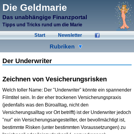
μCMS α1.6
Die Geldmarie
↑M
Validate HTML
↑N
Validate CSS
Das unabhängige Finanzportal
↑L
Check Links
↑A
Admin
Tipps und Tricks rund um die Marie
↑F
Manage Files
↑E
Edit page
Start
Newsletter
↑C
Create New Page
↑X
Log Out
Rubriken
Ad-Hoc
Aktien
Banken
Der Underwriter
Bausparen
Beihilfen
Crowdinvesting
Zeichnen von Vesicherungsrisken
Energiesparen
Fonds
Formulare
Welch toller Name: Der "Underwriter" könnte ein spannender
Geldmarie
Gold
Immobilien
Filmtitel sein. In der eher trockenen Versicherungspraxis
(jedenfalls was den Büroalltag, nicht den
Kleingeld
Kredite
Spartipps
Versicherungsalltag vor Ort betrifft) ist der Underwriter jedoch
Steuern
Urlaub
Versicherungen
"nur" ein Versicherungsangestellter, der bevollmächtigt ist,
bestimmte Risken (unter bestimmten Voraussetzungen) zu
Wertpapiere
Wirtschaft