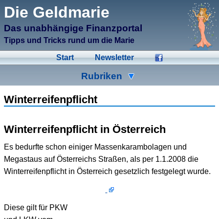
μCMS α1.6
Die Geldmarie
↑M
Validate HTML
↑N
Validate CSS
Das unabhängige Finanzportal
↑L
Check Links
↑A
Admin
Tipps und Tricks rund um die Marie
↑F
Manage Files
↑E
Edit page
Start
Newsletter
↑C
Create New Page
↑X
Log Out
Rubriken
Ad-Hoc
Aktien
Banken
Winterreifenpflicht
Bausparen
Beihilfen
Crowdinvesting
Winterreifenpflicht in Österreich
Energiesparen
Fonds
Formulare
Es bedurfte schon einiger Massenkarambolagen und
Geldmarie
Gold
Immobilien
Megastaus auf Österreichs Straßen, als per 1.1.2008 die
Winterreifenpflicht in Österreich gesetzlich festgelegt wurde.
Kleingeld
Kredite
Spartipps
Steuern
Urlaub
Versicherungen
Diese gilt für PKW
Wertpapiere
Wirtschaft