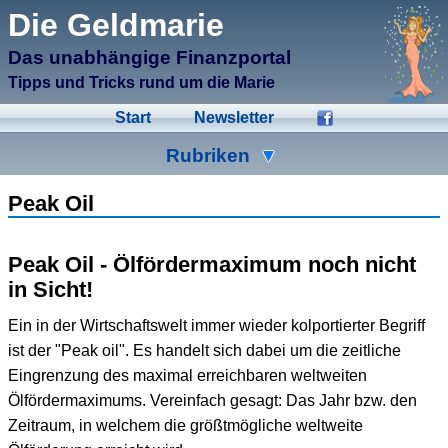
μCMS α1.6
Die Geldmarie
↑M
Validate HTML
↑N
Validate CSS
Das unabhängige Finanzportal
↑L
Check Links
↑A
Admin
Tipps und Tricks rund um die Marie
↑F
Manage Files
↑E
Edit page
Start
Newsletter
↑C
Create New Page
↑X
Log Out
Rubriken
Ad-Hoc
Aktien
Banken
Peak Oil
Bausparen
Beihilfen
Crowdinvesting
Peak Oil - Ölfördermaximum noch nicht
Energiesparen
Fonds
Formulare
in Sicht!
Geldmarie
Gold
Immobilien
Ein in der Wirtschaftswelt immer wieder kolportierter Begriff
ist der "Peak oil". Es handelt sich dabei um die zeitliche
Kleingeld
Kredite
Spartipps
Eingrenzung des maximal erreichbaren weltweiten
Steuern
Urlaub
Versicherungen
Ölfördermaximums. Vereinfach gesagt: Das Jahr bzw. den
Zeitraum, in welchem die größtmögliche weltweite
Wertpapiere
Wirtschaft