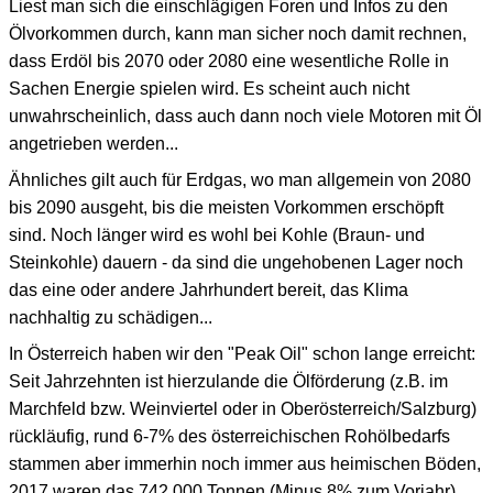
Liest man sich die einschlägigen Foren und Infos zu den
Ölvorkommen durch, kann man sicher noch damit rechnen,
dass Erdöl bis 2070 oder 2080 eine wesentliche Rolle in
Sachen Energie spielen wird. Es scheint auch nicht
unwahrscheinlich, dass auch dann noch viele Motoren mit Öl
angetrieben werden...
Ähnliches gilt auch für Erdgas, wo man allgemein von 2080
bis 2090 ausgeht, bis die meisten Vorkommen erschöpft
sind. Noch länger wird es wohl bei Kohle (Braun- und
Steinkohle) dauern - da sind die ungehobenen Lager noch
das eine oder andere Jahrhundert bereit, das Klima
nachhaltig zu schädigen...
In Österreich haben wir den "Peak Oil" schon lange erreicht:
Seit Jahrzehnten ist hierzulande die Ölförderung (z.B. im
Marchfeld bzw. Weinviertel oder in Oberösterreich/Salzburg)
rückläufig, rund 6-7% des österreichischen Rohölbedarfs
stammen aber immerhin noch immer aus heimischen Böden,
2017 waren das 742.000 Tonnen (Minus 8% zum Vorjahr),