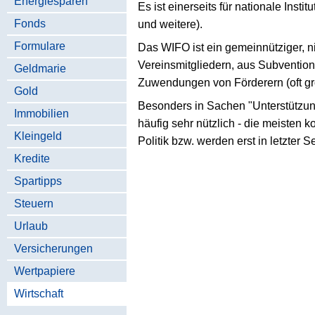
Energiesparen
Es ist einerseits für nationale Inst
Fonds
und weitere).
Formulare
Das WIFO ist ein gemeinnütziger, ni
Vereinsmitgliedern, aus Subventio
Geldmarie
Zuwendungen von Förderern (oft gr
Gold
Besonders in Sachen "Unterstützung
Immobilien
häufig sehr nützlich - die meisten
Kleingeld
Politik bzw. werden erst in letzter 
Kredite
Spartipps
Steuern
Urlaub
Versicherungen
Wertpapiere
Wirtschaft