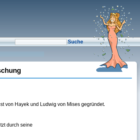
μCMS α1.6
↑M
Validate HTML
↑N
Validate CSS
↑L
Check Links
↑A
Admin
↑F
Manage Files
↑E
Edit page
↑C
Create New Page
↑X
Log Out
rschung
ugust von Hayek und Ludwig von Mises gegründet.
tzt durch seine