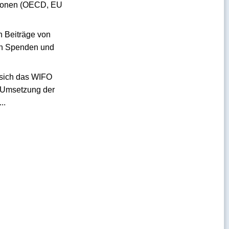
sationen (OECD, EU
ch Beiträge von
gen Spenden und
t sich das WIFO
r Umsetzung der
..