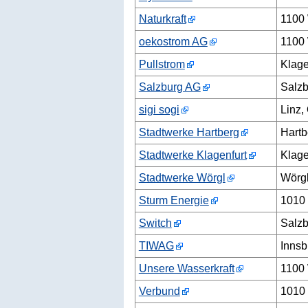
Naturkraft
1100
oekostrom AG
1100
Pullstrom
Klage
Salzburg AG
Salzb
sigi sogi
Linz,
Stadtwerke Hartberg
Hartb
Stadtwerke Klagenfurt
Klage
Stadtwerke Wörgl
Wörgl
Sturm Energie
1010
Switch
Salzb
TIWAG
Innsb
Unsere Wasserkraft
1100
Verbund
1010