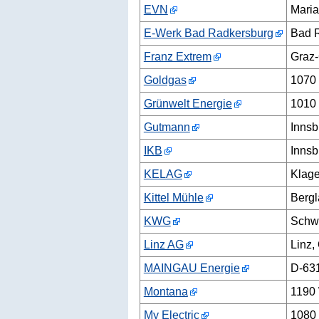
EVN
Maria
E-Werk Bad Radkersburg
Bad R
Franz Extrem
Graz-
Goldgas
1070
Grünwelt Energie
1010
Gutmann
Innsb
IKB
Innsb
KELAG
Klage
Kittel Mühle
Bergl
KWG
Schwa
Linz AG
Linz,
MAINGAU Energie
D-63
Montana
1190
My Electric
1080