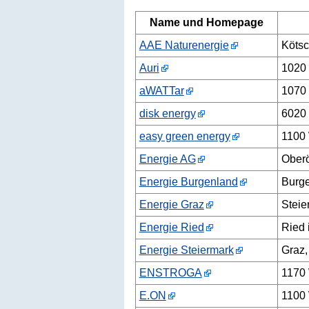
Name und Homepage
AAE Naturenergie
Kötsc
Auri
1020
aWATTar
1070
disk energy
6020 
easy green energy
1100
Energie AG
Oberö
Energie Burgenland
Burge
Energie Graz
Steie
Energie Ried
Ried 
Energie Steiermark
Graz,
ENSTROGA
1170
E.ON
1100