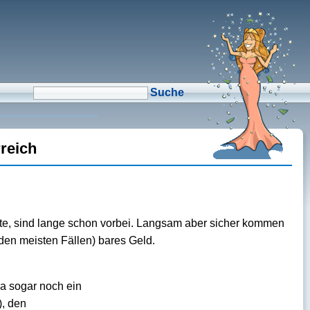
μCMS α1.6
↑M
Validate HTML
↑N
Validate CSS
↑L
Check Links
↑A
Admin
↑F
Manage Files
↑E
Edit page
↑C
Create New Page
↑X
Log Out
rreich
te, sind lange schon vorbei. Langsam aber sicher kommen
 den meisten Fällen) bares Geld.
a sogar noch ein
), den