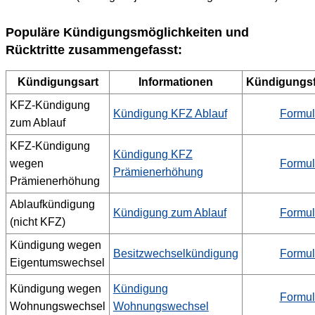
Populäre Kündigungsmöglichkeiten und
Rücktritte zusammengefasst:
Kündigungsart
Informationen
Kündigungsf
KFZ-Kündigung
Kündigung KFZ Ablauf
Formul
zum Ablauf
KFZ-Kündigung
Kündigung KFZ
wegen
Formul
Prämienerhöhung
Prämienerhöhung
Ablaufkündigung
Kündigung zum Ablauf
Formul
(nicht KFZ)
Kündigung wegen
Besitzwechselkündigung
Formul
Eigentumswechsel
Kündigung wegen
Kündigung
Formul
Wohnungswechsel
Wohnungswechsel