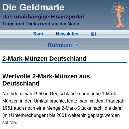
μCMS α1.6
Die Geldmarie
↑M
Validate HTML
↑N
Validate CSS
Das unabhängige Finanzportal
↑L
Check Links
↑A
Admin
Tipps und Tricks rund um die Marie
↑F
Manage Files
↑E
Edit page
Start
Newsletter
↑C
Create New Page
↑X
Log Out
Rubriken
Ad-Hoc
Aktien
Banken
2-Mark-Münzen Deutschland
Bausparen
Beihilfen
Crowdinvesting
Wertvolle 2-Mark-Münzen aus
Energiesparen
Fonds
Formulare
Deutschland
Geldmarie
Gold
Immobilien
Nachdem man 1950 in Deutschland schon neue 1-Mark-
Münzen in den Umlauf brachte, legte man mit dem Prägejahr
Kleingeld
Kredite
Spartipps
1951 auch noch eine Menge 2-Mark-Stücke nach, die dann
Steuern
Urlaub
Versicherungen
(mit Unterbrechungen) bis 2001 weiterhin geprägt werden
sollten.
Wertpapiere
Wirtschaft