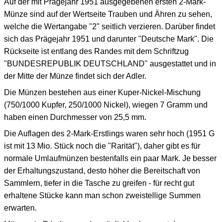
Auf der mit Prägejahr 1951 ausgegebenen ersten 2-Mark-
Münze sind auf der Wertseite Trauben und Ähren zu sehen,
welche die Wertangabe "2" seitlich verzieren. Darüber findet
sich das Prägejahr 1951 und darunter "Deutsche Mark". Die
Rückseite ist entlang des Randes mit dem Schriftzug
"BUNDESREPUBLIK DEUTSCHLAND" ausgestattet und in
der Mitte der Münze findet sich der Adler.
Die Münzen bestehen aus einer Kuper-Nickel-Mischung
(750/1000 Kupfer, 250/1000 Nickel), wiegen 7 Gramm und
haben einen Durchmesser von 25,5 mm.
Die Auflagen des 2-Mark-Erstlings waren sehr hoch (1951 G
ist mit 13 Mio. Stück noch die "Rarität"), daher gibt es für
normale Umlaufmünzen bestenfalls ein paar Mark. Je besser
der Erhaltungszustand, desto höher die Bereitschaft von
Sammlern, tiefer in die Tasche zu greifen - für recht gut
erhaltene Stücke kann man schon zweistellige Summen
erwarten.